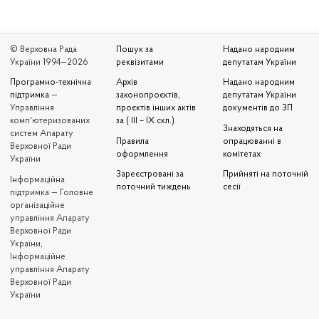
© Верховна Рада
Пошук за
Надано народним
України 1994—2026
реквізитами
депутатам України
Програмно-технічна
Архів
Надано народним
підтримка
—
законопроєктів,
депутатам України
Управління
проєктів інших актів
документів до ЗП
комп'ютеризованих
за ( III – IX скл.)
Знаходяться на
систем Апарату
Правила
опрацюванні в
Верховної Ради
оформлення
комітетах
України
Зареєстровані за
Прийняті на поточній
Iнформаційна
поточний тиждень
сесії
підтримка — Головне
організаційне
управління Апарату
Верховної Ради
України,
Інформаційне
управління Апарату
Верховної Ради
України