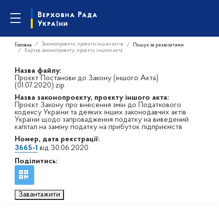
Законопроєкти, проєкти інших актів
Головна
Пошук за реквізитами
Картка законопроєкту, проєкту іншого акта
Назва файлу:
Проєкт Постанови до Закону (іншого Акта)
(01.07.2020).zip
Назва законопроєкту, проєкту іншого акта:
Проєкт Закону про внесення змін до Податкового
кодексу України та деяких інших законодавчих актів
України щодо запровадження податку на виведений
капітал на заміну податку на прибуток підприємств
Номер, дата реєстрації:
3665-1
від 30.06.2020
Поділитись:
Завантажити