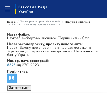
Законопроєкти, проєкти інших актів
Головна
Пошук за реквізитами
Картка законопроєкту, проєкту іншого акта
Назва файлу:
Науково-експертний висновок (Перше читання).zip
Назва законопроєкту, проєкту іншого акта:
Проєкт Закону про внесення змін до деяких законів
України щодо окремих питань діяльності Національного
банку України
Номер, дата реєстрації:
8393
від 27.01.2023
Поділитись:
Завантажити