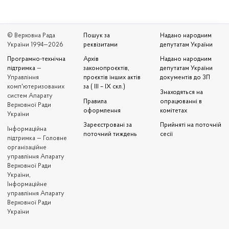
© Верховна Рада
Пошук за
Надано народним
України 1994—2026
реквізитами
депутатам України
Програмно-технічна
Архів
Надано народним
підтримка
—
законопроєктів,
депутатам України
Управління
проєктів інших актів
документів до ЗП
комп'ютеризованих
за ( III – IX скл.)
Знаходяться на
систем Апарату
Правила
опрацюванні в
Верховної Ради
оформлення
комітетах
України
Зареєстровані за
Прийняті на поточній
Iнформаційна
поточний тиждень
сесії
підтримка — Головне
організаційне
управління Апарату
Верховної Ради
України,
Інформаційне
управління Апарату
Верховної Ради
України