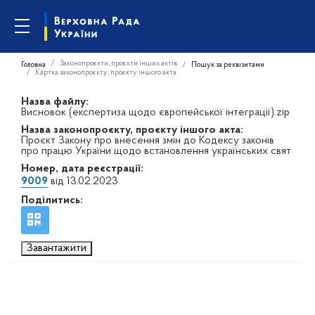
Законопроєкти, проєкти інших актів
Головна
Пошук за реквізитами
Картка законопроєкту, проєкту іншого акта
Назва файлу:
Висновок (експертиза щодо європейської інтеграції).zip
Назва законопроєкту, проєкту іншого акта:
Проєкт Закону про внесення змін до Кодексу законів
про працю України щодо встановлення українських свят
Номер, дата реєстрації:
9009
від 13.02.2023
Поділитись:
Завантажити