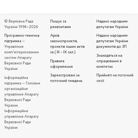
© Верховна Рада
Пошук за
Надано народним
України 1994—2026
реквізитами
депутатам України
Програмно-технічна
Архів
Надано народним
підтримка
—
законопроєктів,
депутатам України
Управління
проєктів інших актів
документів до ЗП
комп'ютеризованих
за ( III – IX скл.)
Знаходяться на
систем Апарату
Правила
опрацюванні в
Верховної Ради
оформлення
комітетах
України
Зареєстровані за
Прийняті на поточній
Iнформаційна
поточний тиждень
сесії
підтримка — Головне
організаційне
управління Апарату
Верховної Ради
України,
Інформаційне
управління Апарату
Верховної Ради
України