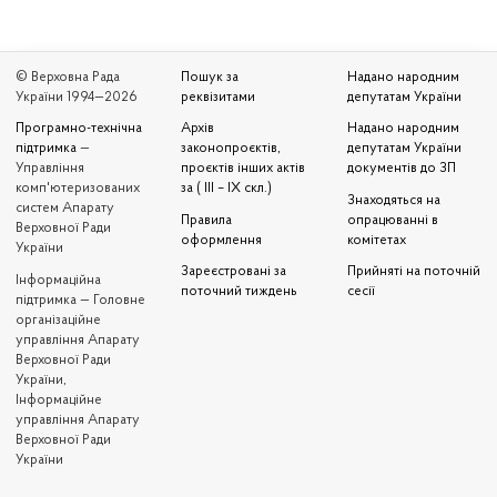
© Верховна Рада
Пошук за
Надано народним
України 1994—2026
реквізитами
депутатам України
Програмно-технічна
Архів
Надано народним
підтримка
—
законопроєктів,
депутатам України
Управління
проєктів інших актів
документів до ЗП
комп'ютеризованих
за ( III – IX скл.)
Знаходяться на
систем Апарату
Правила
опрацюванні в
Верховної Ради
оформлення
комітетах
України
Зареєстровані за
Прийняті на поточній
Iнформаційна
поточний тиждень
сесії
підтримка — Головне
організаційне
управління Апарату
Верховної Ради
України,
Інформаційне
управління Апарату
Верховної Ради
України