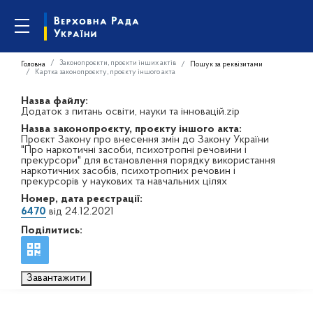
Законопроєкти, проєкти інших актів
Головна
Пошук за реквізитами
Картка законопроєкту, проєкту іншого акта
Назва файлу:
Додаток з питань освіти, науки та інновацій.zip
Назва законопроєкту, проєкту іншого акта:
Проєкт Закону про внесення змін до Закону України
"Про наркотичні засоби, психотропні речовини і
прекурсори" для встановлення порядку використання
наркотичних засобів, психотропних речовин і
прекурсорів у наукових та навчальних цілях
Номер, дата реєстрації:
6470
від 24.12.2021
Поділитись:
Завантажити