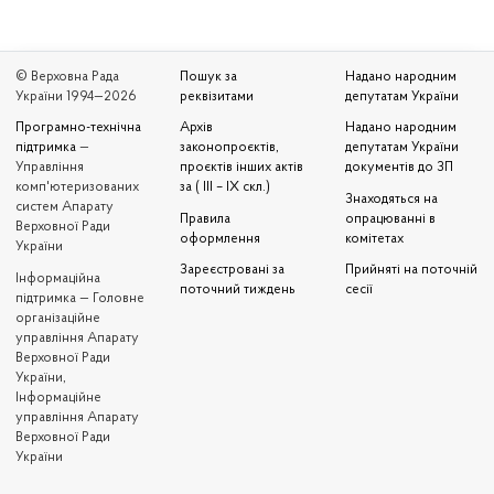
© Верховна Рада
Пошук за
Надано народним
України 1994—2026
реквізитами
депутатам України
Програмно-технічна
Архів
Надано народним
підтримка
—
законопроєктів,
депутатам України
Управління
проєктів інших актів
документів до ЗП
комп'ютеризованих
за ( III – IX скл.)
Знаходяться на
систем Апарату
Правила
опрацюванні в
Верховної Ради
оформлення
комітетах
України
Зареєстровані за
Прийняті на поточній
Iнформаційна
поточний тиждень
сесії
підтримка — Головне
організаційне
управління Апарату
Верховної Ради
України,
Інформаційне
управління Апарату
Верховної Ради
України