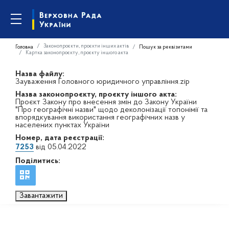
Законопроєкти, проєкти інших актів
Головна
Пошук за реквізитами
Картка законопроєкту, проєкту іншого акта
Назва файлу:
Зауваження Головного юридичного управління.zip
Назва законопроєкту, проєкту іншого акта:
Проєкт Закону про внесення змін до Закону України
"Про географічні назви" щодо деколонізації топонімії та
впорядкування використання географічних назв у
населених пунктах України
Номер, дата реєстрації:
7253
від 05.04.2022
Поділитись:
Завантажити