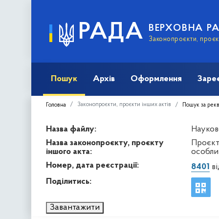
РАДА
ВЕРХОВНА Р
Законопроєкти, проєкт
Пошук
Архів
Оформлення
Заре
Законопроєкти, проєкти інших актів
Головна
Пошук за рек
Назва файлу:
Науков
Назва законопроєкту, проєкту
Проєкт
іншого акта:
особли
Номер, дата реєстрації:
8401
ві
Поділитись:
Завантажити