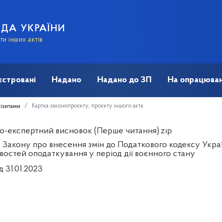
АДА УКРАЇНИ
и інших актів
єстровані
Надано
Надано до ЗП
На опрацюван
Картка законопроєкту, проєкту іншого акта
візитами
о-експертний висновок (Перше читання).zip
 Закону про внесення змін до Податкового кодексу Украї
востей оподаткування у період дії воєнного стану
д 31.01.2023