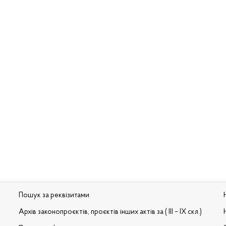
Пошук за реквізитами
Архів законопроєктів, проєктів інших актів за ( III – IX скл.)