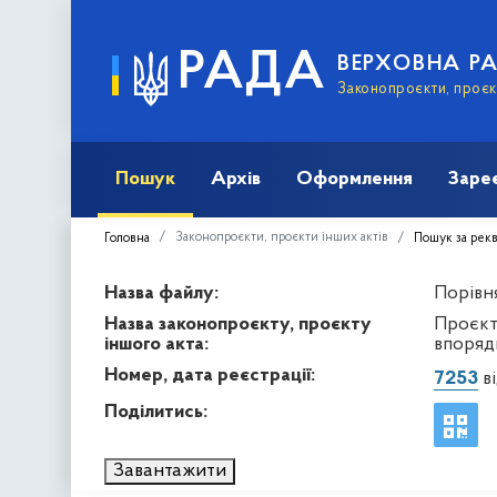
РАДА
ВЕРХОВНА Р
Законопроєкти, проєкт
Пошук
Архів
Оформлення
Заре
Законопроєкти, проєкти інших актів
Головна
Пошук за рек
Назва файлу:
Порівня
Назва законопроєкту, проєкту
Проєкт 
іншого акта:
впоряд
Номер, дата реєстрації:
7253
ві
Поділитись:
Завантажити