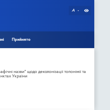
A
ні
Прийнято
ічні назви" щодо деколонізації топонімії та
нктах України