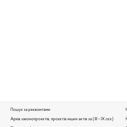
Пошук за реквізитами
Архів законопроєктів, проєктів інших актів за ( III – IX скл.)