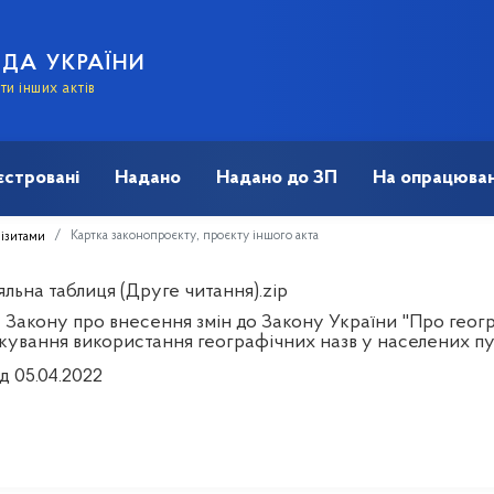
АДА УКРАЇНИ
и інших актів
єстровані
Надано
Надано до ЗП
На опрацюван
Картка законопроєкту, проєкту іншого акта
візитами
льна таблиця (Друге читання).zip
Закону про внесення змін до Закону України "Про географ
кування використання географічних назв у населених пу
д 05.04.2022