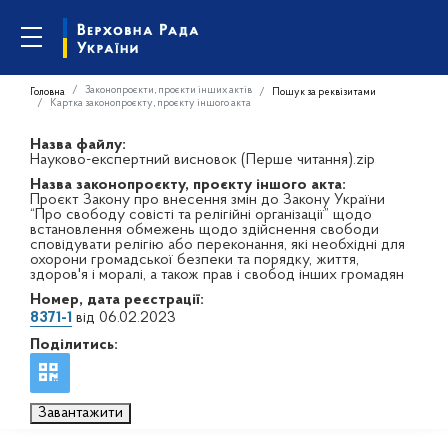
Законопроєкти, проєкти інших актів
Головна
Пошук за реквізитами
Картка законопроєкту, проєкту іншого акта
Назва файлу:
Науково-експертний висновок (Перше читання).zip
Назва законопроєкту, проєкту іншого акта:
Проєкт Закону про внесення змін до Закону України
“Про свободу совісті та релігійні організації” щодо
встановлення обмежень щодо здійснення свободи
сповідувати релігію або переконання, які необхідні для
охорони громадської безпеки та порядку, життя,
здоров'я і моралі, а також прав і свобод інших громадян
Номер, дата реєстрації:
8371-1
від 06.02.2023
Поділитись:
Завантажити