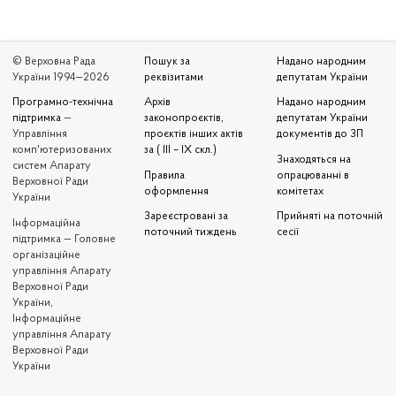
© Верховна Рада
Пошук за
Надано народним
України 1994—2026
реквізитами
депутатам України
Програмно-технічна
Архів
Надано народним
підтримка
—
законопроєктів,
депутатам України
Управління
проєктів інших актів
документів до ЗП
комп'ютеризованих
за ( III – IX скл.)
Знаходяться на
систем Апарату
Правила
опрацюванні в
Верховної Ради
оформлення
комітетах
України
Зареєстровані за
Прийняті на поточній
Iнформаційна
поточний тиждень
сесії
підтримка — Головне
організаційне
управління Апарату
Верховної Ради
України,
Інформаційне
управління Апарату
Верховної Ради
України