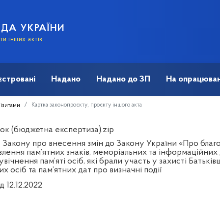
АДА УКРАЇНИ
и інших актів
єстровані
Надано
Надано до ЗП
На опрацюван
Картка законопроєкту, проєкту іншого акта
візитами
ок (бюджетна експертиза).zip
 Закону про внесення змін до Закону України «Про благ
влення пам’ятних знаків, меморіальних та інформаційних 
вічнення пам’яті осіб, які брали участь у захисті Батькі
х осіб та пам’ятних дат про визначні події
д 12.12.2022