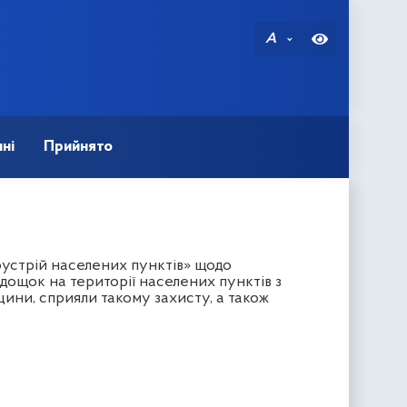
A
ні
Прийнято
оустрій населених пунктів» щодо
дощок на території населених пунктів з
вщини, сприяли такому захисту, а також