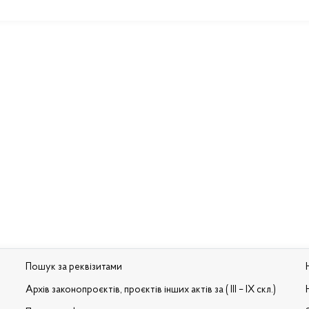
Пошук за реквізитами
Архів законопроєктів, проєктів інших актів за ( III – IX скл.)