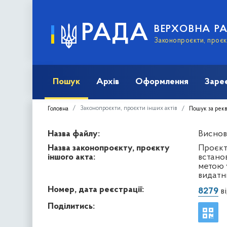
РАДА
ВЕРХОВНА Р
Законопроєкти, проєкт
Пошук
Архів
Оформлення
Заре
Законопроєкти, проєкти інших актів
Головна
Пошук за рек
Назва файлу:
Виснов
Назва законопроєкту, проєкту
Проєкт
іншого акта:
встано
метою у
видатни
Номер, дата реєстрації:
8279
ві
Поділитись: