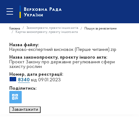
Законопроєкти, проєкти інших актів
Головна
Пошук за реквізитами
Картка законопроєкту, проєкту іншого акта
Назва файлу:
Науково-експертний висновок (Перше читання).zip
Назва законопроєкту, проєкту іншого акта:
Проєкт Закону про державне регулювання сфери
захисту рослин
Номер, дата реєстрації:
8340
від 09.01.2023
Поділитись:
Завантажити