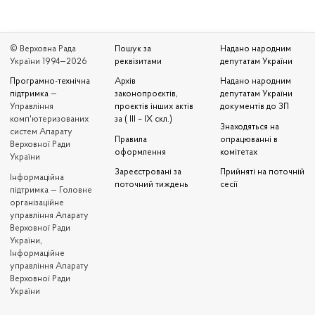
© Верховна Рада
Пошук за
Надано народним
України 1994—2026
реквізитами
депутатам України
Програмно-технічна
Архів
Надано народним
підтримка
—
законопроєктів,
депутатам України
Управління
проєктів інших актів
документів до ЗП
комп'ютеризованих
за ( III – IX скл.)
Знаходяться на
систем Апарату
Правила
опрацюванні в
Верховної Ради
оформлення
комітетах
України
Зареєстровані за
Прийняті на поточній
Iнформаційна
поточний тиждень
сесії
підтримка — Головне
організаційне
управління Апарату
Верховної Ради
України,
Інформаційне
управління Апарату
Верховної Ради
України