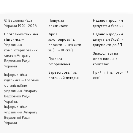
© Верховна Рада
Пошук за
Надано народним
України 1994—2026
реквізитами
депутатам України
Програмно-технічна
Архів
Надано народним
підтримка
—
законопроєктів,
депутатам України
Управління
проєктів інших актів
документів до ЗП
комп'ютеризованих
за ( III – IX скл.)
Знаходяться на
систем Апарату
Правила
опрацюванні в
Верховної Ради
оформлення
комітетах
України
Зареєстровані за
Прийняті на поточній
Iнформаційна
поточний тиждень
сесії
підтримка — Головне
організаційне
управління Апарату
Верховної Ради
України,
Інформаційне
управління Апарату
Верховної Ради
України