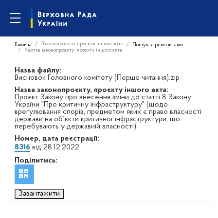
Законопроєкти, проєкти інших актів
Головна
Пошук за реквізитами
Картка законопроєкту, проєкту іншого акта
Назва файлу:
Висновок Головного комітету (Перше читання).zip
Назва законопроєкту, проєкту іншого акта:
Проєкт Закону про внесення зміни до статті 8 Закону
України "Про критичну інфраструктуру" (щодо
врегулювання спорів, предметом яких є право власності
держави на об’єкти критичної інфраструктури, що
перебувають у державній власності)
Номер, дата реєстрації:
8316
від 28.12.2022
Поділитись:
Завантажити