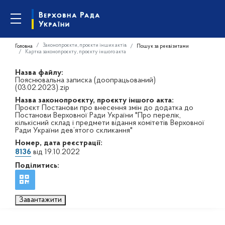
Законопроєкти, проєкти інших актів
Головна
Пошук за реквізитами
Картка законопроєкту, проєкту іншого акта
Назва файлу:
Пояснювальна записка (доопрацьований)
(03.02.2023).zip
Назва законопроєкту, проєкту іншого акта:
Проєкт Постанови про внесення змін до додатка до
Постанови Верховної Ради України "Про перелік,
кількісний склад і предмети відання комітетів Верховної
Ради України дев’ятого скликання"
Номер, дата реєстрації:
8136
від 19.10.2022
Поділитись:
Завантажити