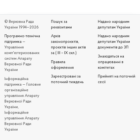
© Верховна Рада
Пошук за
Надано народним
України 1994—2026
реквізитами
депутатам України
Програмно-технічна
Архів
Надано народним
підтримка
—
законопроєктів,
депутатам України
Управління
проєктів інших актів
документів до ЗП
комп'ютеризованих
за ( III – IX скл.)
Знаходяться на
систем Апарату
Правила
опрацюванні в
Верховної Ради
оформлення
комітетах
України
Зареєстровані за
Прийняті на поточній
Iнформаційна
поточний тиждень
сесії
підтримка — Головне
організаційне
управління Апарату
Верховної Ради
України,
Інформаційне
управління Апарату
Верховної Ради
України