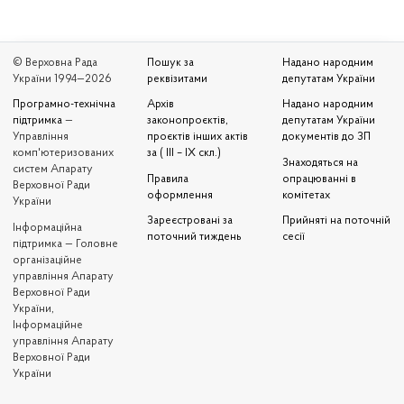
© Верховна Рада
Пошук за
Надано народним
України 1994—2026
реквізитами
депутатам України
Програмно-технічна
Архів
Надано народним
підтримка
—
законопроєктів,
депутатам України
Управління
проєктів інших актів
документів до ЗП
комп'ютеризованих
за ( III – IX скл.)
Знаходяться на
систем Апарату
Правила
опрацюванні в
Верховної Ради
оформлення
комітетах
України
Зареєстровані за
Прийняті на поточній
Iнформаційна
поточний тиждень
сесії
підтримка — Головне
організаційне
управління Апарату
Верховної Ради
України,
Інформаційне
управління Апарату
Верховної Ради
України