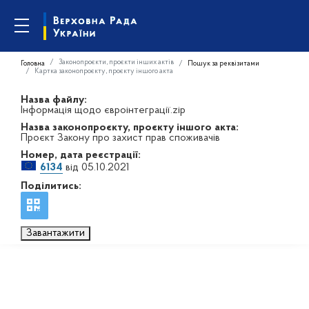
Законопроєкти, проєкти інших актів
Головна
Пошук за реквізитами
Картка законопроєкту, проєкту іншого акта
Назва файлу:
Інформація щодо євроінтеграції.zip
Назва законопроєкту, проєкту іншого акта:
Проєкт Закону про захист прав споживачів
Номер, дата реєстрації:
6134
від 05.10.2021
Поділитись:
Завантажити