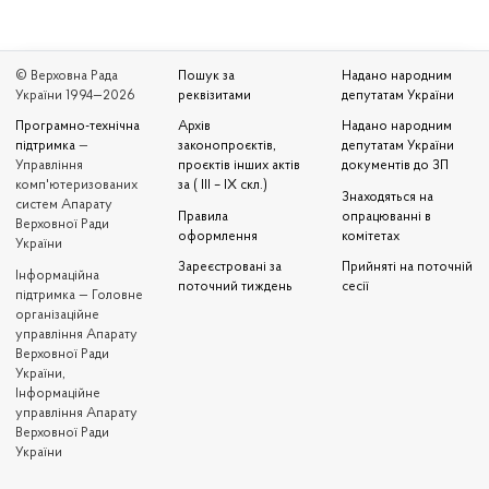
© Верховна Рада
Пошук за
Надано народним
України 1994—2026
реквізитами
депутатам України
Програмно-технічна
Архів
Надано народним
підтримка
—
законопроєктів,
депутатам України
Управління
проєктів інших актів
документів до ЗП
комп'ютеризованих
за ( III – IX скл.)
Знаходяться на
систем Апарату
Правила
опрацюванні в
Верховної Ради
оформлення
комітетах
України
Зареєстровані за
Прийняті на поточній
Iнформаційна
поточний тиждень
сесії
підтримка — Головне
організаційне
управління Апарату
Верховної Ради
України,
Інформаційне
управління Апарату
Верховної Ради
України