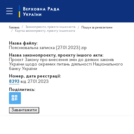
Законопроєкти, проєкти інших актів
Головна
Пошук за реквізитами
Картка законопроєкту, проєкту іншого акта
Назва файлу:
Пояснювальна записка (27.01.2023).zip
Назва законопроєкту, проєкту іншого акта:
Проєкт Закону про внесення змін до деяких законів
України щодо окремих питань діяльності Національного
банку України
Номер, дата реєстрації:
8393
від 27.01.2023
Поділитись:
Завантажити