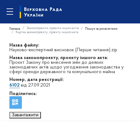
Законопроєкти, проєкти інших актів
Головна
Пошук за реквізитами
Картка законопроєкту, проєкту іншого акта
Назва файлу:
Науково-експертний висновок (Перше читання).zip
Назва законопроєкту, проєкту іншого акта:
Проєкт Закону про внесення змін до деяких
законодавчих актів щодо узгодження законодавства у
сфері оренди державного та комунального майна
Номер, дата реєстрації:
6102
від 27.09.2021
Поділитись:
Завантажити