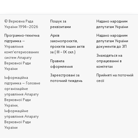
© Верховна Рада
Пошук за
Надано народним
України 1994—2026
реквізитами
депутатам України
Програмно-технічна
Архів
Надано народним
підтримка
—
законопроєктів,
депутатам України
Управління
проєктів інших актів
документів до ЗП
комп'ютеризованих
за ( III – IX скл.)
Знаходяться на
систем Апарату
Правила
опрацюванні в
Верховної Ради
оформлення
комітетах
України
Зареєстровані за
Прийняті на поточній
Iнформаційна
поточний тиждень
сесії
підтримка — Головне
організаційне
управління Апарату
Верховної Ради
України,
Інформаційне
управління Апарату
Верховної Ради
України