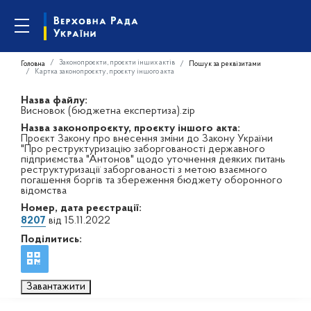
Законопроєкти, проєкти інших актів
Головна
Пошук за реквізитами
Картка законопроєкту, проєкту іншого акта
Назва файлу:
Висновок (бюджетна експертиза).zip
Назва законопроєкту, проєкту іншого акта:
Проєкт Закону про внесення зміни до Закону України
"Про реструктуризацію заборгованості державного
підприємства "Антонов" щодо уточнення деяких питань
реструктуризації заборгованості з метою взаємного
погашення боргів та збереження бюджету оборонного
відомства
Номер, дата реєстрації:
8207
від 15.11.2022
Поділитись:
Завантажити