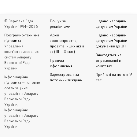
© Верховна Рада
Пошук за
Надано народним
України 1994—2026
реквізитами
депутатам України
Програмно-технічна
Архів
Надано народним
підтримка
—
законопроєктів,
депутатам України
Управління
проєктів інших актів
документів до ЗП
комп'ютеризованих
за ( III – IX скл.)
Знаходяться на
систем Апарату
Правила
опрацюванні в
Верховної Ради
оформлення
комітетах
України
Зареєстровані за
Прийняті на поточній
Iнформаційна
поточний тиждень
сесії
підтримка — Головне
організаційне
управління Апарату
Верховної Ради
України,
Інформаційне
управління Апарату
Верховної Ради
України