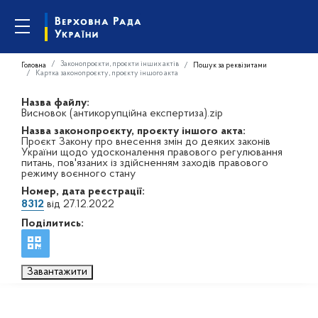
Законопроєкти, проєкти інших актів
Головна
Пошук за реквізитами
Картка законопроєкту, проєкту іншого акта
Назва файлу:
Висновок (антикорупційна експертиза).zip
Назва законопроєкту, проєкту іншого акта:
Проєкт Закону про внесення змін до деяких законів
України щодо удосконалення правового регулювання
питань, пов'язаних із здійсненням заходів правового
режиму воєнного стану
Номер, дата реєстрації:
8312
від 27.12.2022
Поділитись:
Завантажити