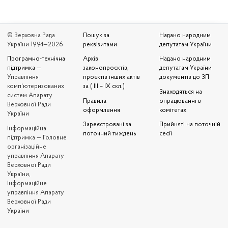
© Верховна Рада
Пошук за
Надано народним
України 1994—2026
реквізитами
депутатам України
Програмно-технічна
Архів
Надано народним
підтримка
—
законопроєктів,
депутатам України
Управління
проєктів інших актів
документів до ЗП
комп'ютеризованих
за ( III – IX скл.)
Знаходяться на
систем Апарату
Правила
опрацюванні в
Верховної Ради
оформлення
комітетах
України
Зареєстровані за
Прийняті на поточній
Iнформаційна
поточний тиждень
сесії
підтримка — Головне
організаційне
управління Апарату
Верховної Ради
України,
Інформаційне
управління Апарату
Верховної Ради
України