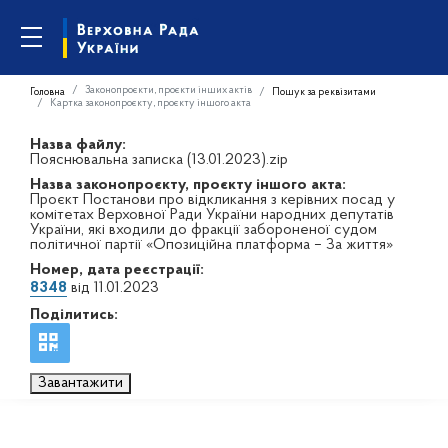
Законопроєкти, проєкти інших актів
Головна
Пошук за реквізитами
Картка законопроєкту, проєкту іншого акта
Назва файлу:
Пояснювальна записка (13.01.2023).zip
Назва законопроєкту, проєкту іншого акта:
Проєкт Постанови про відкликання з керівних посад у
комітетах Верховної Ради України народних депутатів
України, які входили до фракції забороненої судом
політичної партії «Опозиційна платформа – За життя»
Номер, дата реєстрації:
8348
від 11.01.2023
Поділитись:
Завантажити