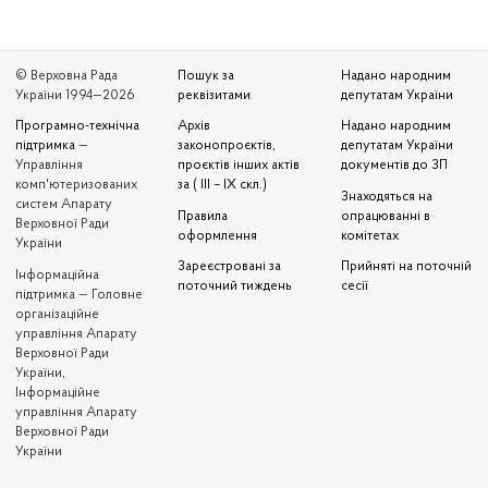
© Верховна Рада
Пошук за
Надано народним
України 1994—2026
реквізитами
депутатам України
Програмно-технічна
Архів
Надано народним
підтримка
—
законопроєктів,
депутатам України
Управління
проєктів інших актів
документів до ЗП
комп'ютеризованих
за ( III – IX скл.)
Знаходяться на
систем Апарату
Правила
опрацюванні в
Верховної Ради
оформлення
комітетах
України
Зареєстровані за
Прийняті на поточній
Iнформаційна
поточний тиждень
сесії
підтримка — Головне
організаційне
управління Апарату
Верховної Ради
України,
Інформаційне
управління Апарату
Верховної Ради
України