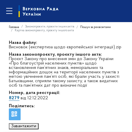
Законопроєкти, проєкти інших актів
Головна
Пошук за реквізитами
Картка законопроєкту, проєкту іншого акта
Назва файлу:
Висновок (експертиза щодо європейської інтеграції).zip
Назва законопроєкту, проєкту іншого акта:
Проєкт Закону про внесення змін до Закону України
«Про благоустрій населених пунктів» щодо
встановлення пам’ятних знаків, меморіальних та
інформаційних дощок на території населених пунктів з
метою увічнення пам’яті осіб, які брали участь у захисті
Батьківщини, сприяли такому захисту, а також видатних
осіб та пам’ятних дат про визначні події
Номер, дата реєстрації:
8279
від 12.12.2022
Поділитись:
Завантажити