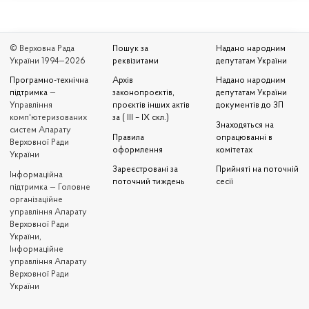
© Верховна Рада
Пошук за
Надано народним
України 1994—2026
реквізитами
депутатам України
Програмно-технічна
Архів
Надано народним
підтримка
—
законопроєктів,
депутатам України
Управління
проєктів інших актів
документів до ЗП
комп'ютеризованих
за ( III – IX скл.)
Знаходяться на
систем Апарату
Правила
опрацюванні в
Верховної Ради
оформлення
комітетах
України
Зареєстровані за
Прийняті на поточній
Iнформаційна
поточний тиждень
сесії
підтримка — Головне
організаційне
управління Апарату
Верховної Ради
України,
Інформаційне
управління Апарату
Верховної Ради
України