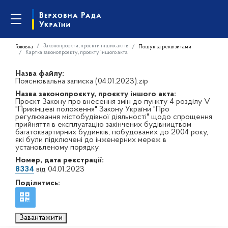
Законопроєкти, проєкти інших актів
Головна
Пошук за реквізитами
Картка законопроєкту, проєкту іншого акта
Назва файлу:
Пояснювальна записка (04.01.2023).zip
Назва законопроєкту, проєкту іншого акта:
Проєкт Закону про внесення змін до пункту 4 розділу V
"Прикінцеві положення" Закону України "Про
регулювання містобудівної діяльності" щодо спрощення
прийняття в експлуатацію закінчених будівництвом
багатоквартирних будинків, побудованих до 2004 року,
які були підключені до інженерних мереж в
установленому порядку
Номер, дата реєстрації:
8334
від 04.01.2023
Поділитись:
Завантажити