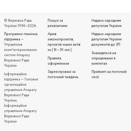
© Верховна Рада
Пошук за
Надано народним
України 1994—2026
реквізитами
депутатам України
Програмно-технічна
Архів
Надано народним
підтримка
—
законопроєктів,
депутатам України
Управління
проєктів інших актів
документів до ЗП
комп'ютеризованих
за ( III – IX скл.)
Знаходяться на
систем Апарату
Правила
опрацюванні в
Верховної Ради
оформлення
комітетах
України
Зареєстровані за
Прийняті на поточній
Iнформаційна
поточний тиждень
сесії
підтримка — Головне
організаційне
управління Апарату
Верховної Ради
України,
Інформаційне
управління Апарату
Верховної Ради
України