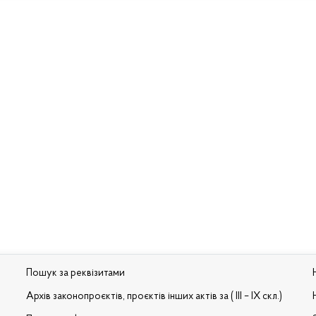
Пошук за реквізитами
Архів законопроєктів, проєктів інших актів за ( III – IX скл.)