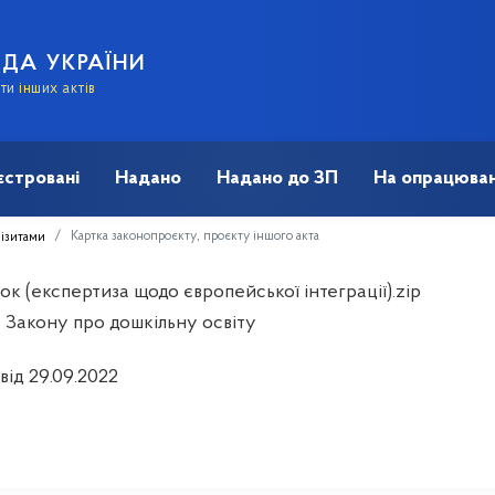
АДА УКРАЇНИ
и інших актів
єстровані
Надано
Надано до ЗП
На опрацюван
Картка законопроєкту, проєкту іншого акта
візитами
к (експертиза щодо європейської інтеграції).zip
 Закону про дошкільну освіту
від 29.09.2022