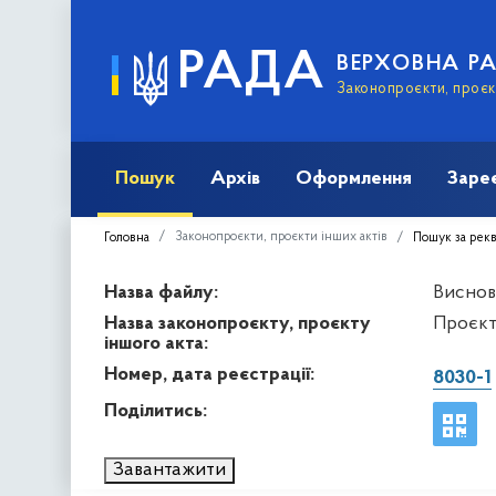
РАДА
ВЕРХОВНА Р
Законопроєкти, проєкт
Пошук
Архів
Оформлення
Заре
Законопроєкти, проєкти інших актів
Головна
Пошук за рек
Назва файлу:
Висново
Назва законопроєкту, проєкту
Проєкт
іншого акта:
Номер, дата реєстрації:
8030-1
Поділитись:
Завантажити