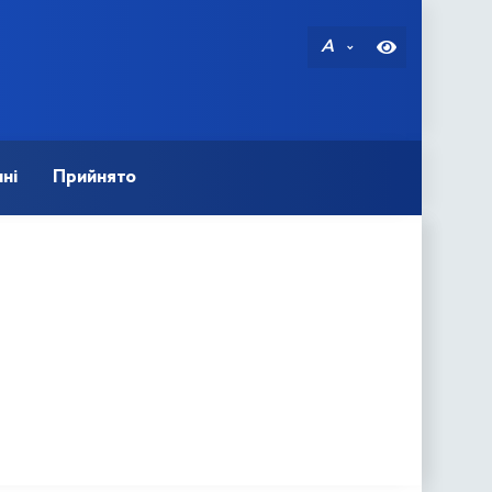
A
ні
Прийнято