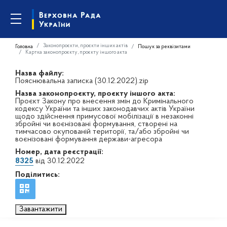
Законопроєкти, проєкти інших актів
Головна
Пошук за реквізитами
Картка законопроєкту, проєкту іншого акта
Назва файлу:
Пояснювальна записка (30.12.2022).zip
Назва законопроєкту, проєкту іншого акта:
Проєкт Закону про внесення змін до Кримінального
кодексу України та інших законодавчих актів України
щодо здійснення примусової мобілізації в незаконні
збройні чи воєнізовані формування, створені на
тимчасово окупованій території, та/або збройні чи
воєнізовані формування держави-агресора
Номер, дата реєстрації:
8325
від 30.12.2022
Поділитись:
Завантажити