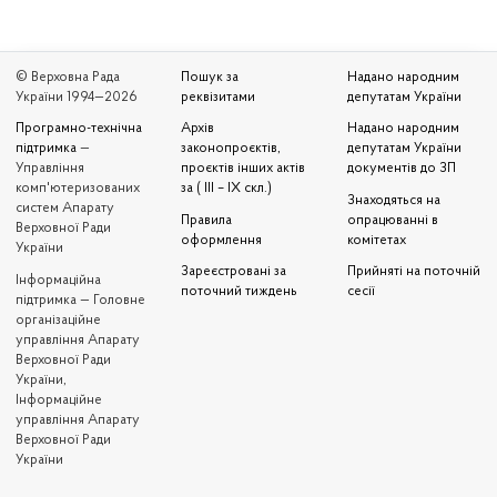
© Верховна Рада
Пошук за
Надано народним
України 1994—2026
реквізитами
депутатам України
Програмно-технічна
Архів
Надано народним
підтримка
—
законопроєктів,
депутатам України
Управління
проєктів інших актів
документів до ЗП
комп'ютеризованих
за ( III – IX скл.)
Знаходяться на
систем Апарату
Правила
опрацюванні в
Верховної Ради
оформлення
комітетах
України
Зареєстровані за
Прийняті на поточній
Iнформаційна
поточний тиждень
сесії
підтримка — Головне
організаційне
управління Апарату
Верховної Ради
України,
Інформаційне
управління Апарату
Верховної Ради
України