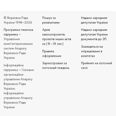
© Верховна Рада
Пошук за
Надано народним
України 1994—2026
реквізитами
депутатам України
Програмно-технічна
Архів
Надано народним
підтримка
—
законопроєктів,
депутатам України
Управління
проєктів інших актів
документів до ЗП
комп'ютеризованих
за ( III – IX скл.)
Знаходяться на
систем Апарату
Правила
опрацюванні в
Верховної Ради
оформлення
комітетах
України
Зареєстровані за
Прийняті на поточній
Iнформаційна
поточний тиждень
сесії
підтримка — Головне
організаційне
управління Апарату
Верховної Ради
України,
Інформаційне
управління Апарату
Верховної Ради
України