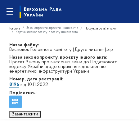
Законопроєкти, проєкти інших актів
Головна
Пошук за реквізитами
Картка законопроєкту, проєкту іншого акта
Назва файлу:
Висновок Головного комітету (Друге читання).zip
Назва законопроєкту, проєкту іншого акта:
Проєкт Закону про внесення зміни до Податкового
кодексу України щодо сприяння відновленню
енергетичної інфраструктури України
Номер, дата реєстрації:
8196
від 10.11.2022
Поділитись:
Завантажити