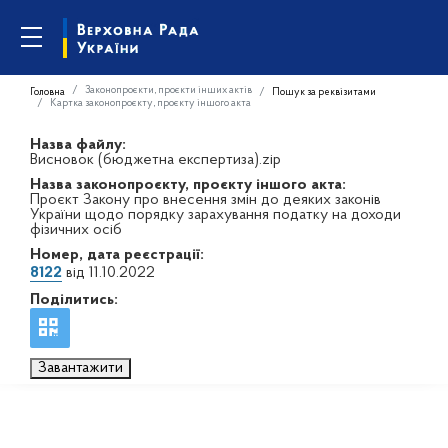
Законопроєкти, проєкти інших актів
Головна
Пошук за реквізитами
Картка законопроєкту, проєкту іншого акта
Назва файлу:
Висновок (бюджетна експертиза).zip
Назва законопроєкту, проєкту іншого акта:
Проєкт Закону про внесення змін до деяких законів
України щодо порядку зарахування податку на доходи
фізичних осіб
Номер, дата реєстрації:
8122
від 11.10.2022
Поділитись:
Завантажити