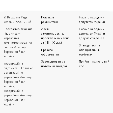
© Верховна Рада
Пошук за
Надано народним
України 1994—2026
реквізитами
депутатам України
Програмно-технічна
Архів
Надано народним
підтримка
—
законопроєктів,
депутатам України
Управління
проєктів інших актів
документів до ЗП
комп'ютеризованих
за ( III – IX скл.)
Знаходяться на
систем Апарату
Правила
опрацюванні в
Верховної Ради
оформлення
комітетах
України
Зареєстровані за
Прийняті на поточній
Iнформаційна
поточний тиждень
сесії
підтримка — Головне
організаційне
управління Апарату
Верховної Ради
України,
Інформаційне
управління Апарату
Верховної Ради
України