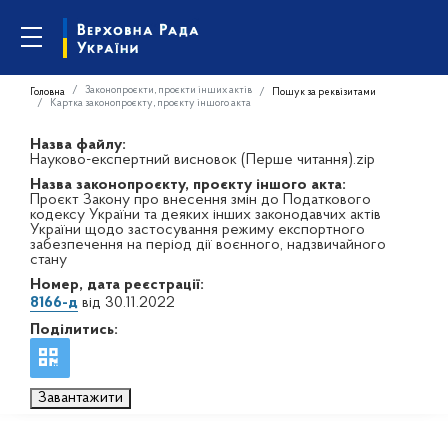
Законопроєкти, проєкти інших актів
Головна
Пошук за реквізитами
Картка законопроєкту, проєкту іншого акта
Назва файлу:
Науково-експертний висновок (Перше читання).zip
Назва законопроєкту, проєкту іншого акта:
Проєкт Закону про внесення змін до Податкового
кодексу України та деяких інших законодавчих актів
України щодо застосування режиму експортного
забезпечення на період дії воєнного, надзвичайного
стану
Номер, дата реєстрації:
8166-д
від 30.11.2022
Поділитись:
Завантажити