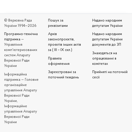
© Верховна Рада
Пошук за
Надано народним
України 1994—2026
реквізитами
депутатам України
Програмно-технічна
Архів
Надано народним
підтримка
—
законопроєктів,
депутатам України
Управління
проєктів інших актів
документів до ЗП
комп'ютеризованих
за ( III – IX скл.)
Знаходяться на
систем Апарату
Правила
опрацюванні в
Верховної Ради
оформлення
комітетах
України
Зареєстровані за
Прийняті на поточній
Iнформаційна
поточний тиждень
сесії
підтримка — Головне
організаційне
управління Апарату
Верховної Ради
України,
Інформаційне
управління Апарату
Верховної Ради
України