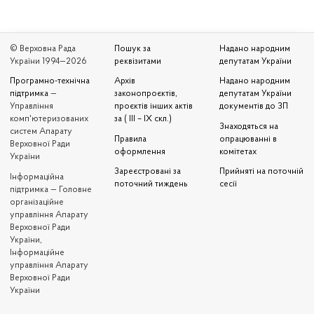
© Верховна Рада
Пошук за
Надано народним
України 1994—2026
реквізитами
депутатам України
Програмно-технічна
Архів
Надано народним
підтримка
—
законопроєктів,
депутатам України
Управління
проєктів інших актів
документів до ЗП
комп'ютеризованих
за ( III – IX скл.)
Знаходяться на
систем Апарату
Правила
опрацюванні в
Верховної Ради
оформлення
комітетах
України
Зареєстровані за
Прийняті на поточній
Iнформаційна
поточний тиждень
сесії
підтримка — Головне
організаційне
управління Апарату
Верховної Ради
України,
Інформаційне
управління Апарату
Верховної Ради
України