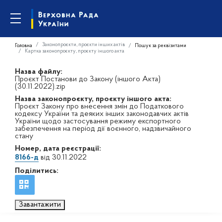
Законопроєкти, проєкти інших актів
Головна
Пошук за реквізитами
Картка законопроєкту, проєкту іншого акта
Назва файлу:
Проєкт Постанови до Закону (іншого Акта)
(30.11.2022).zip
Назва законопроєкту, проєкту іншого акта:
Проєкт Закону про внесення змін до Податкового
кодексу України та деяких інших законодавчих актів
України щодо застосування режиму експортного
забезпечення на період дії воєнного, надзвичайного
стану
Номер, дата реєстрації:
8166-д
від 30.11.2022
Поділитись:
Завантажити