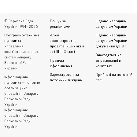
© Верховна Рада
Пошук за
Надано народним
України 1994—2026
реквізитами
депутатам України
Програмно-технічна
Архів
Надано народним
підтримка
—
законопроєктів,
депутатам України
Управління
проєктів інших актів
документів до ЗП
комп'ютеризованих
за ( III – IX скл.)
Знаходяться на
систем Апарату
Правила
опрацюванні в
Верховної Ради
оформлення
комітетах
України
Зареєстровані за
Прийняті на поточній
Iнформаційна
поточний тиждень
сесії
підтримка — Головне
організаційне
управління Апарату
Верховної Ради
України,
Інформаційне
управління Апарату
Верховної Ради
України