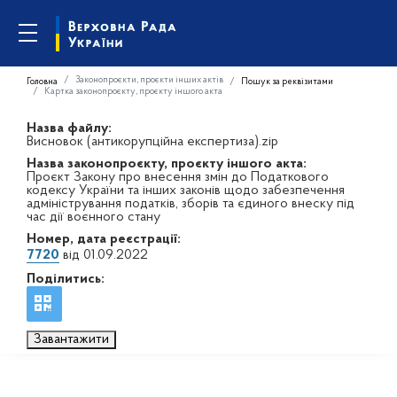
Законопроєкти, проєкти інших актів
Головна
Пошук за реквізитами
Картка законопроєкту, проєкту іншого акта
Назва файлу:
Висновок (антикорупційна експертиза).zip
Назва законопроєкту, проєкту іншого акта:
Проєкт Закону про внесення змін до Податкового
кодексу України та інших законів щодо забезпечення
адміністрування податків, зборів та єдиного внеску під
час дії воєнного стану
Номер, дата реєстрації:
7720
від 01.09.2022
Поділитись:
Завантажити