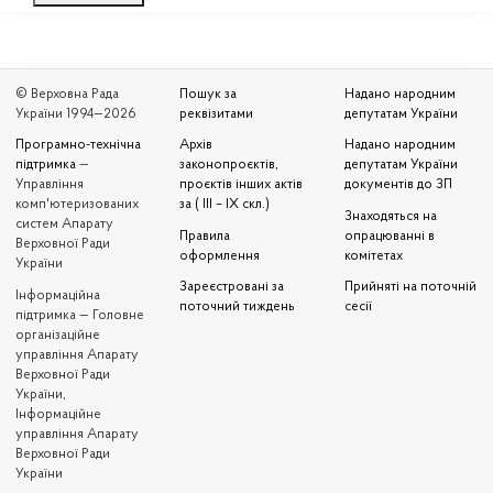
© Верховна Рада
Пошук за
Надано народним
України 1994—2026
реквізитами
депутатам України
Програмно-технічна
Архів
Надано народним
підтримка
—
законопроєктів,
депутатам України
Управління
проєктів інших актів
документів до ЗП
комп'ютеризованих
за ( III – IX скл.)
Знаходяться на
систем Апарату
Правила
опрацюванні в
Верховної Ради
оформлення
комітетах
України
Зареєстровані за
Прийняті на поточній
Iнформаційна
поточний тиждень
сесії
підтримка — Головне
організаційне
управління Апарату
Верховної Ради
України,
Інформаційне
управління Апарату
Верховної Ради
України