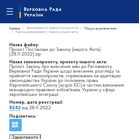
Законопроєкти, проєкти інших актів
Головна
Пошук за реквізитами
Картка законопроєкту, проєкту іншого акта
Назва файлу:
Проєкт Постанови до Закону (іншого Акта)
(28.11.2022).zip
Назва законопроєкту, проєкту іншого акта:
Проєкт Закону про внесення змін до Регламенту
Верховної Ради України щодо внесення, розгляду та
прийняття законопроектів, спрямованих на адаптацію
законодавства України до положень права
Європейського Союзу (acquis ЄС) в частині виконання
міжнародно-правових зобов'язань України у сфері
європейської інтеграції
Номер, дата реєстрації:
8242
від 28.11.2022
Поділитись:
Завантажити