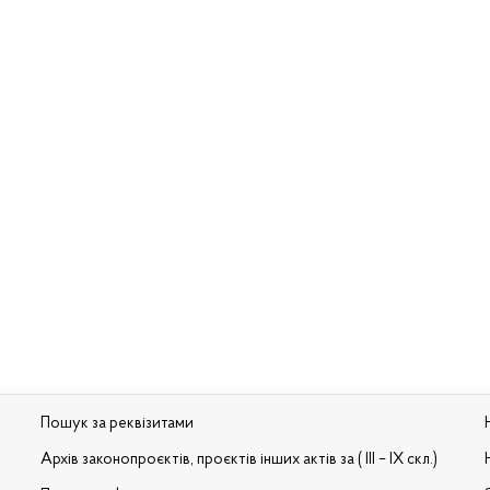
Пошук за реквізитами
Архів законопроєктів, проєктів інших актів за ( III – IX скл.)