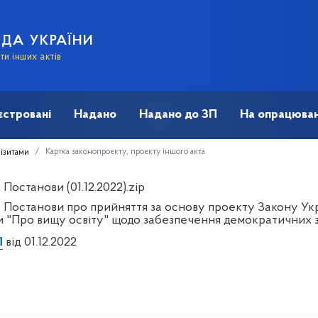
АДА УКРАЇНИ
и інших актів
єстровані
Надано
Надано до ЗП
На опрацюван
Картка законопроєкту, проєкту іншого акта
візитами
Постанови (01.12.2022).zip
 Постанови про прийняття за основу проекту Закону Укра
и "Про вищу освіту" щодо забезпечення демократичних з
П
від 01.12.2022