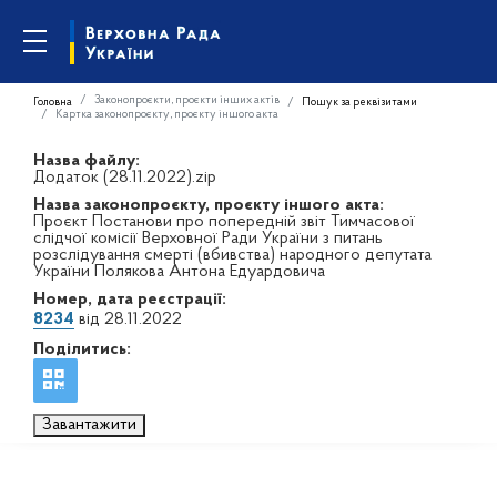
Законопроєкти, проєкти інших актів
Головна
Пошук за реквізитами
Картка законопроєкту, проєкту іншого акта
Назва файлу:
Додаток (28.11.2022).zip
Назва законопроєкту, проєкту іншого акта:
Проєкт Постанови про попередній звіт Тимчасової
слідчої комісії Верховної Ради України з питань
розслідування смерті (вбивства) народного депутата
України Полякова Антона Едуардовича
Номер, дата реєстрації:
8234
від 28.11.2022
Поділитись:
Завантажити