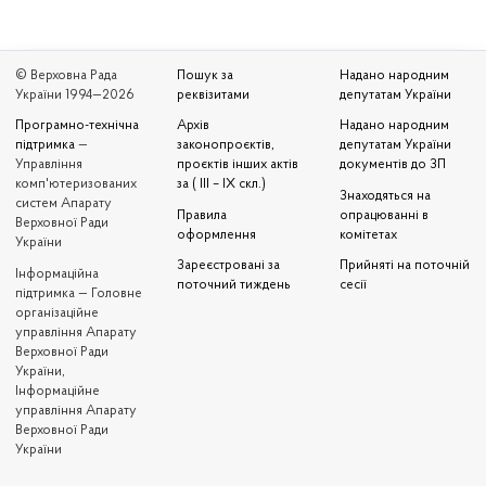
© Верховна Рада
Пошук за
Надано народним
України 1994—2026
реквізитами
депутатам України
Програмно-технічна
Архів
Надано народним
підтримка
—
законопроєктів,
депутатам України
Управління
проєктів інших актів
документів до ЗП
комп'ютеризованих
за ( III – IX скл.)
Знаходяться на
систем Апарату
Правила
опрацюванні в
Верховної Ради
оформлення
комітетах
України
Зареєстровані за
Прийняті на поточній
Iнформаційна
поточний тиждень
сесії
підтримка — Головне
організаційне
управління Апарату
Верховної Ради
України,
Інформаційне
управління Апарату
Верховної Ради
України