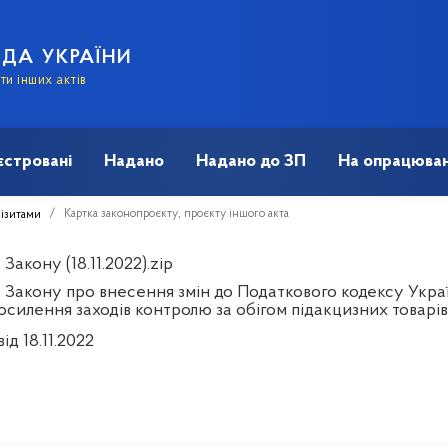
АДА УКРАЇНИ
и інших актів
єстровані
Надано
Надано до ЗП
На опрацюван
Картка законопроєкту, проєкту іншого акта
візитами
Закону (18.11.2022).zip
 Закону про внесення змін до Податкового кодексу Украї
осилення заходів контролю за обігом підакцизних товарів
ід 18.11.2022