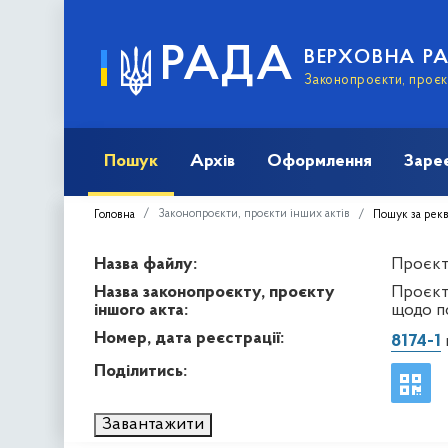
РАДА
ВЕРХОВНА Р
Законопроєкти, проєкт
Пошук
Архів
Оформлення
Заре
Законопроєкти, проєкти інших актів
Головна
Пошук за рек
Назва файлу:
Проєкт 
Назва законопроєкту, проєкту
Проєкт
іншого акта:
щодо п
Номер, дата реєстрації:
8174-1
в
Поділитись:
Завантажити