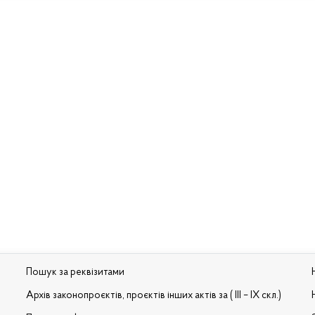
Пошук за реквізитами
Архів законопроєктів, проєктів інших актів за ( III – IX скл.)