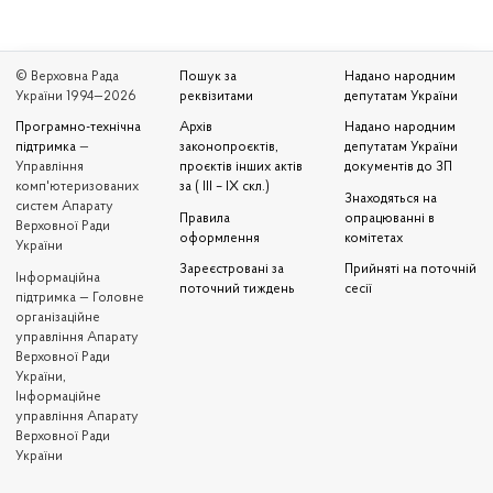
© Верховна Рада
Пошук за
Надано народним
України 1994—2026
реквізитами
депутатам України
Програмно-технічна
Архів
Надано народним
підтримка
—
законопроєктів,
депутатам України
Управління
проєктів інших актів
документів до ЗП
комп'ютеризованих
за ( III – IX скл.)
Знаходяться на
систем Апарату
Правила
опрацюванні в
Верховної Ради
оформлення
комітетах
України
Зареєстровані за
Прийняті на поточній
Iнформаційна
поточний тиждень
сесії
підтримка — Головне
організаційне
управління Апарату
Верховної Ради
України,
Інформаційне
управління Апарату
Верховної Ради
України