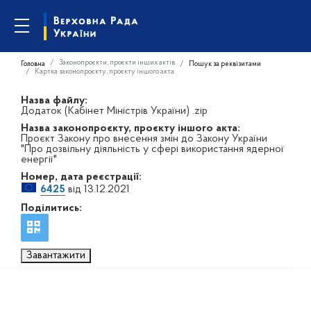
Законопроєкти, проєкти інших актів
Головна
Пошук за реквізитами
Картка законопроєкту, проєкту іншого акта
Назва файлу:
Додаток (Кабінет Міністрів України) .zip
Назва законопроєкту, проєкту іншого акта:
Проєкт Закону про внесення змін до Закону України
"Про дозвільну діяльність у сфері використання ядерної
енергії"
Номер, дата реєстрації:
6425
від 13.12.2021
Поділитись:
Завантажити