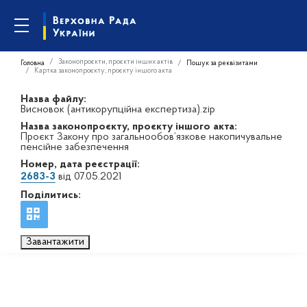
Законопроєкти, проєкти інших актів
Головна
Пошук за реквізитами
Картка законопроєкту, проєкту іншого акта
Назва файлу:
Висновок (антикорупційна експертиза).zip
Назва законопроєкту, проєкту іншого акта:
Проєкт Закону про загальнообов’язкове накопичувальне
пенсійне забезпечення
Номер, дата реєстрації:
2683-3
від 07.05.2021
Поділитись:
Завантажити