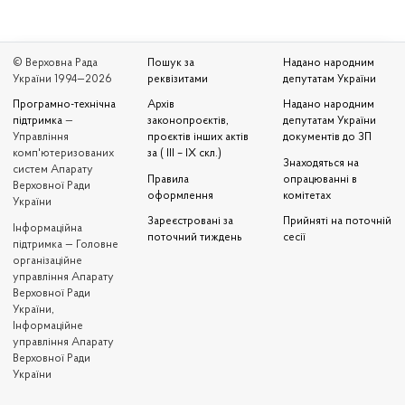
© Верховна Рада
Пошук за
Надано народним
України 1994—2026
реквізитами
депутатам України
Програмно-технічна
Архів
Надано народним
підтримка
—
законопроєктів,
депутатам України
Управління
проєктів інших актів
документів до ЗП
комп'ютеризованих
за ( III – IX скл.)
Знаходяться на
систем Апарату
Правила
опрацюванні в
Верховної Ради
оформлення
комітетах
України
Зареєстровані за
Прийняті на поточній
Iнформаційна
поточний тиждень
сесії
підтримка — Головне
організаційне
управління Апарату
Верховної Ради
України,
Інформаційне
управління Апарату
Верховної Ради
України