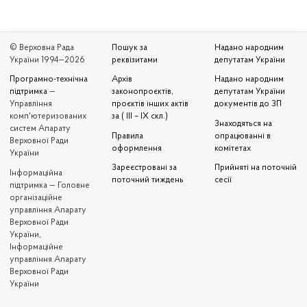
© Верховна Рада
Пошук за
Надано народним
України 1994—2026
реквізитами
депутатам України
Програмно-технічна
Архів
Надано народним
підтримка
—
законопроєктів,
депутатам України
Управління
проєктів інших актів
документів до ЗП
комп'ютеризованих
за ( III – IX скл.)
Знаходяться на
систем Апарату
Правила
опрацюванні в
Верховної Ради
оформлення
комітетах
України
Зареєстровані за
Прийняті на поточній
Iнформаційна
поточний тиждень
сесії
підтримка — Головне
організаційне
управління Апарату
Верховної Ради
України,
Інформаційне
управління Апарату
Верховної Ради
України