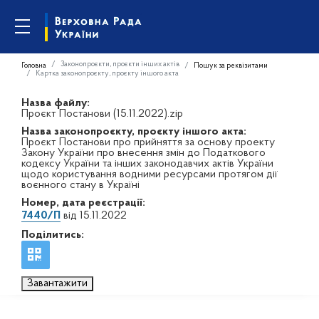
Законопроєкти, проєкти інших актів
Головна
Пошук за реквізитами
Картка законопроєкту, проєкту іншого акта
Назва файлу:
Проєкт Постанови (15.11.2022).zip
Назва законопроєкту, проєкту іншого акта:
Проєкт Постанови про прийняття за основу проекту
Закону України про внесення змін до Податкового
кодексу України та інших законодавчих актів України
щодо користування водними ресурсами протягом дії
воєнного стану в Україні
Номер, дата реєстрації:
7440/П
від 15.11.2022
Поділитись:
Завантажити