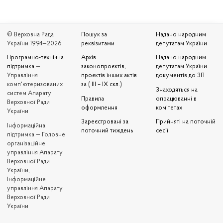
© Верховна Рада
Пошук за
Надано народним
України 1994—2026
реквізитами
депутатам України
Програмно-технічна
Архів
Надано народним
підтримка
—
законопроєктів,
депутатам України
Управління
проєктів інших актів
документів до ЗП
комп'ютеризованих
за ( III – IX скл.)
Знаходяться на
систем Апарату
Правила
опрацюванні в
Верховної Ради
оформлення
комітетах
України
Зареєстровані за
Прийняті на поточній
Iнформаційна
поточний тиждень
сесії
підтримка — Головне
організаційне
управління Апарату
Верховної Ради
України,
Інформаційне
управління Апарату
Верховної Ради
України