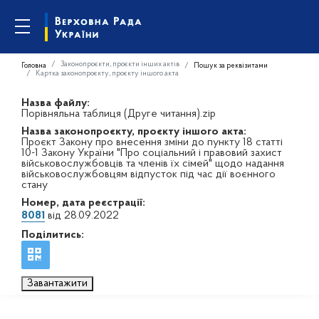
Законопроєкти, проєкти інших актів
Головна
Пошук за реквізитами
Картка законопроєкту, проєкту іншого акта
Назва файлу:
Порівняльна таблиця (Друге читання).zip
Назва законопроєкту, проєкту іншого акта:
Проєкт Закону про внесення зміни до пункту 18 статті
10-1 Закону України "Про соціальний і правовий захист
військовослужбовців та членів їх сімей" щодо надання
військовослужбовцям відпусток під час дії воєнного
стану
Номер, дата реєстрації:
8081
від 28.09.2022
Поділитись:
Завантажити