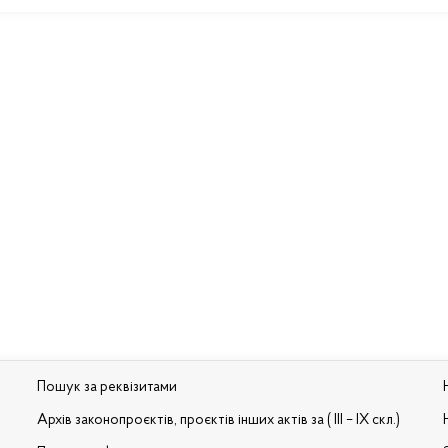
Пошук за реквізитами
Архів законопроєктів, проєктів інших актів за ( III – IX скл.)