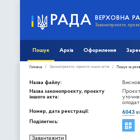
РАДА
ВЕРХОВНА Р
Законопроєкти, проєкт
Пошук
Архів
Оформлення
Заре
Законопроєкти, проєкти інших актів
Головна
Пошук за рек
Назва файлу:
Висново
Назва законопроєкту, проєкту
Проєкт
іншого акта:
уточнен
оподат
Номер, дата реєстрації:
6043
ві
Поділитись:
Завантажити