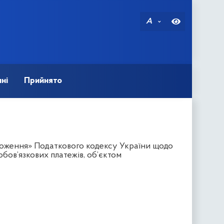
A
ні
Прийнято
ложення» Податкового кодексу України щодо
обов’язкових платежів, об’єктом