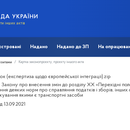
АДА УКРАЇНИ
и інших актів
єстровані
Надано
Надано до ЗП
На опрацюван
Картка законопроєкту, проєкту іншого акта
візитами
к (експертиза щодо європейської інтеграції).zip
 Закону про внесення змін до розділу XX «Перехідні по
ня деяких норм про справляння податків і зборів, інших 
кування якими є транспортні засоби
д 13.09.2021