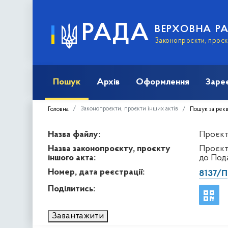
РАДА
ВЕРХОВНА Р
Законопроєкти, проєкт
Пошук
Архів
Оформлення
Заре
Законопроєкти, проєкти інших актів
Головна
Пошук за рек
Назва файлу:
Проєкт 
Назва законопроєкту, проєкту
Проєкт
іншого акта:
до Под
Номер, дата реєстрації:
8137/П
Поділитись:
Завантажити