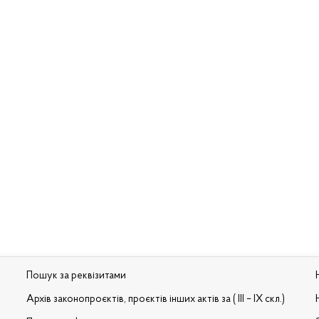
Пошук за реквізитами
Архів законопроєктів, проєктів інших актів за ( III – IX скл.)