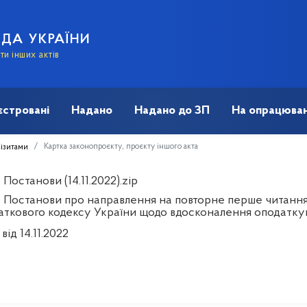
АДА УКРАЇНИ
и інших актів
єстровані
Надано
Надано до ЗП
На опрацюван
Картка законопроєкту, проєкту іншого акта
візитами
Постанови (14.11.2022).zip
 Постанови про направлення на повторне перше читання
аткового кодексу України щодо вдосконалення оподатку
від 14.11.2022