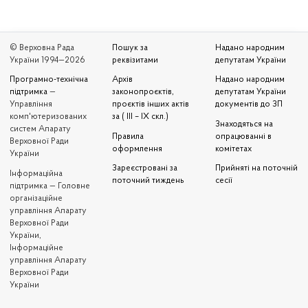
© Верховна Рада
Пошук за
Надано народним
України 1994—2026
реквізитами
депутатам України
Програмно-технічна
Архів
Надано народним
підтримка
—
законопроєктів,
депутатам України
Управління
проєктів інших актів
документів до ЗП
комп'ютеризованих
за ( III – IX скл.)
Знаходяться на
систем Апарату
Правила
опрацюванні в
Верховної Ради
оформлення
комітетах
України
Зареєстровані за
Прийняті на поточній
Iнформаційна
поточний тиждень
сесії
підтримка — Головне
організаційне
управління Апарату
Верховної Ради
України,
Інформаційне
управління Апарату
Верховної Ради
України