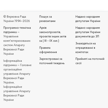
© Верховна Рада
Пошук за
Надано народним
України 1994—2026
реквізитами
депутатам України
Програмно-технічна
Архів
Надано народним
підтримка
—
законопроєктів,
депутатам України
Управління
проєктів інших актів
документів до ЗП
комп'ютеризованих
за ( III – IX скл.)
Знаходяться на
систем Апарату
Правила
опрацюванні в
Верховної Ради
оформлення
комітетах
України
Зареєстровані за
Прийняті на поточній
Iнформаційна
поточний тиждень
сесії
підтримка — Головне
організаційне
управління Апарату
Верховної Ради
України,
Інформаційне
управління Апарату
Верховної Ради
України