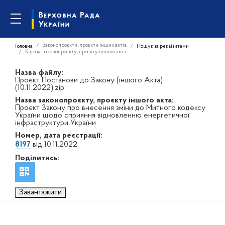
Законопроєкти, проєкти інших актів
Головна
Пошук за реквізитами
Картка законопроєкту, проєкту іншого акта
Назва файлу:
Проєкт Постанови до Закону (іншого Акта)
(10.11.2022).zip
Назва законопроєкту, проєкту іншого акта:
Проєкт Закону про внесення зміни до Митного кодексу
України щодо сприяння відновленню енергетичної
інфраструктури України
Номер, дата реєстрації:
8197
від 10.11.2022
Поділитись:
Завантажити