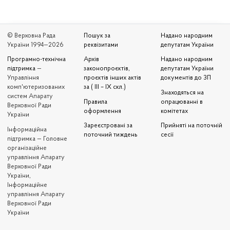
© Верховна Рада
Пошук за
Надано народним
України 1994—2026
реквізитами
депутатам України
Програмно-технічна
Архів
Надано народним
підтримка
—
законопроєктів,
депутатам України
Управління
проєктів інших актів
документів до ЗП
комп'ютеризованих
за ( III – IX скл.)
Знаходяться на
систем Апарату
Правила
опрацюванні в
Верховної Ради
оформлення
комітетах
України
Зареєстровані за
Прийняті на поточній
Iнформаційна
поточний тиждень
сесії
підтримка — Головне
організаційне
управління Апарату
Верховної Ради
України,
Інформаційне
управління Апарату
Верховної Ради
України