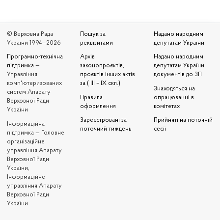
© Верховна Рада
Пошук за
Надано народним
України 1994—2026
реквізитами
депутатам України
Програмно-технічна
Архів
Надано народним
підтримка
—
законопроєктів,
депутатам України
Управління
проєктів інших актів
документів до ЗП
комп'ютеризованих
за ( III – IX скл.)
Знаходяться на
систем Апарату
Правила
опрацюванні в
Верховної Ради
оформлення
комітетах
України
Зареєстровані за
Прийняті на поточній
Iнформаційна
поточний тиждень
сесії
підтримка — Головне
організаційне
управління Апарату
Верховної Ради
України,
Інформаційне
управління Апарату
Верховної Ради
України