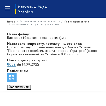
Законопроєкти, проєкти інших актів
Головна
Пошук за реквізитами
Картка законопроєкту, проєкту іншого акта
Назва файлу:
Висновок (бюджетна експертиза).zip
Назва законопроєкту, проєкту іншого акта:
Проєкт Закону про внесення змін до Закону України
"Про пенсії за особливі заслуги перед Україною" (щодо
борців за незалежність України у XX столітті)
Номер, дата реєстрації:
8032
від 14.09.2022
Поділитись:
Завантажити