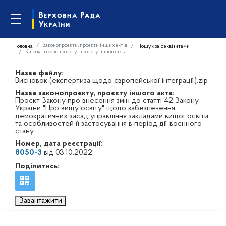
Законопроєкти, проєкти інших актів
Головна
Пошук за реквізитами
Картка законопроєкту, проєкту іншого акта
Назва файлу:
Висновок (експертиза щодо європейської інтеграції).zip
Назва законопроєкту, проєкту іншого акта:
Проєкт Закону про внесення змін до статті 42 Закону
України "Про вищу освіту" щодо забезпечення
демократичних засад управління закладами вищої освіти
та особливостей її застосування в період дії воєнного
стану
Номер, дата реєстрації:
8050-3
від 03.10.2022
Поділитись:
Завантажити