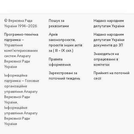
© Верховна Рада
Пошук за
Надано народним
України 1994—2026
реквізитами
депутатам України
Програмно-технічна
Архів
Надано народним
підтримка
—
законопроєктів,
депутатам України
Управління
проєктів інших актів
документів до ЗП
комп'ютеризованих
за ( III – IX скл.)
Знаходяться на
систем Апарату
Правила
опрацюванні в
Верховної Ради
оформлення
комітетах
України
Зареєстровані за
Прийняті на поточній
Iнформаційна
поточний тиждень
сесії
підтримка — Головне
організаційне
управління Апарату
Верховної Ради
України,
Інформаційне
управління Апарату
Верховної Ради
України