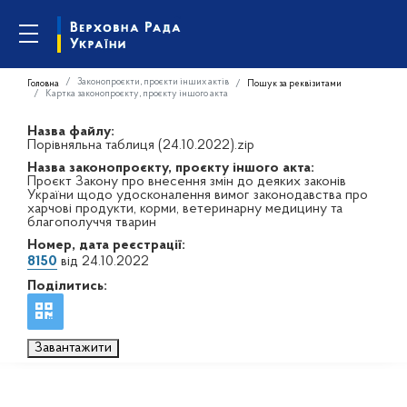
Законопроєкти, проєкти інших актів
Головна
Пошук за реквізитами
Картка законопроєкту, проєкту іншого акта
Назва файлу:
Порівняльна таблиця (24.10.2022).zip
Назва законопроєкту, проєкту іншого акта:
Проєкт Закону про внесення змін до деяких законів
України щодо удосконалення вимог законодавства про
харчові продукти, корми, ветеринарну медицину та
благополуччя тварин
Номер, дата реєстрації:
8150
від 24.10.2022
Поділитись:
Завантажити