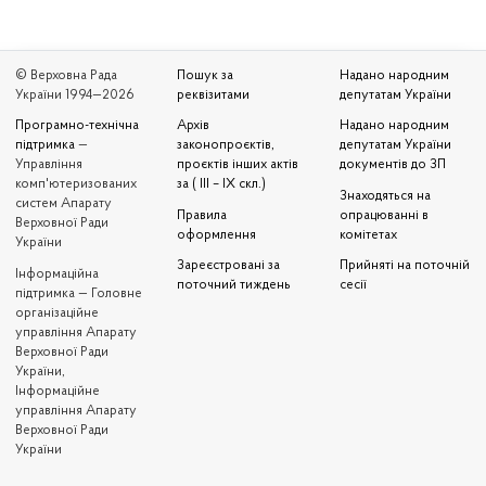
© Верховна Рада
Пошук за
Надано народним
України 1994—2026
реквізитами
депутатам України
Програмно-технічна
Архів
Надано народним
підтримка
—
законопроєктів,
депутатам України
Управління
проєктів інших актів
документів до ЗП
комп'ютеризованих
за ( III – IX скл.)
Знаходяться на
систем Апарату
Правила
опрацюванні в
Верховної Ради
оформлення
комітетах
України
Зареєстровані за
Прийняті на поточній
Iнформаційна
поточний тиждень
сесії
підтримка — Головне
організаційне
управління Апарату
Верховної Ради
України,
Інформаційне
управління Апарату
Верховної Ради
України