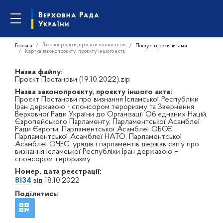
Законопроєкти, проєкти інших актів
Головна
Пошук за реквізитами
Картка законопроєкту, проєкту іншого акта
Назва файлу:
Проєкт Постанови (19.10.2022).zip
Назва законопроєкту, проєкту іншого акта:
Проєкт Постанови про визнання Ісламської Республіки
Іран державою - спонсором тероризму та Звернення
Верховної Ради України до Організації Об’єднаних Націй,
Європейського Парламенту, Парламентської Асамблеї
Ради Європи, Парламентської Асамблеї ОБСЄ,
Парламентської Асамблеї НАТО, Парламентської
Асамблеї ОЧЕС, урядів і парламентів держав світу про
визнання Ісламської Республіки Іран державою –
спонсором тероризму
Номер, дата реєстрації:
8134
від 18.10.2022
Поділитись: