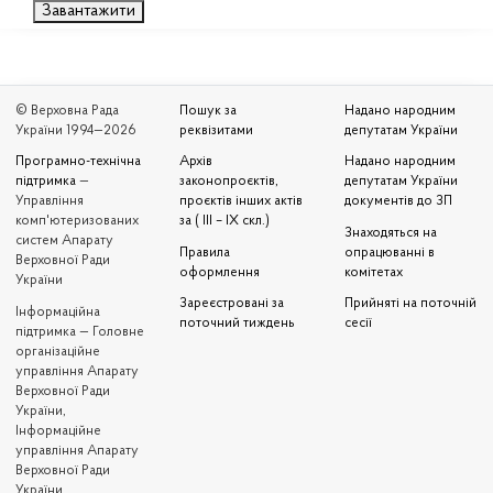
Завантажити
© Верховна Рада
Пошук за
Надано народним
України 1994—2026
реквізитами
депутатам України
Програмно-технічна
Архів
Надано народним
підтримка
—
законопроєктів,
депутатам України
Управління
проєктів інших актів
документів до ЗП
комп'ютеризованих
за ( III – IX скл.)
Знаходяться на
систем Апарату
Правила
опрацюванні в
Верховної Ради
оформлення
комітетах
України
Зареєстровані за
Прийняті на поточній
Iнформаційна
поточний тиждень
сесії
підтримка — Головне
організаційне
управління Апарату
Верховної Ради
України,
Інформаційне
управління Апарату
Верховної Ради
України