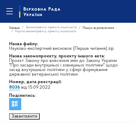
Законопроєкти, проєкти інших актів
Головна
Пошук за реквізитами
Картка законопроєкту, проєкту іншого акта
Назва файлу:
Науково-експертний висновок (Перше читання).zip
Назва законопроєкту, проєкту іншого акта:
Проєкт Закону про внесення змін до Закону України
"Про засади внутрішньої і зовнішньої політики" щодо
засад внутрішньої політики у сфері формування
державної ветеранської політики
Номер, дата реєстрації:
8036
від 15.09.2022
Поділитись:
Завантажити