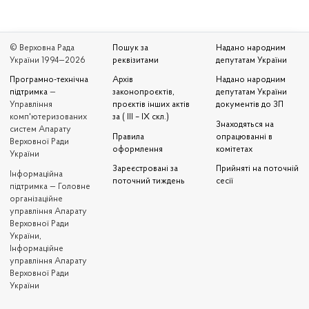
© Верховна Рада
Пошук за
Надано народним
України 1994—2026
реквізитами
депутатам України
Програмно-технічна
Архів
Надано народним
підтримка
—
законопроєктів,
депутатам України
Управління
проєктів інших актів
документів до ЗП
комп'ютеризованих
за ( III – IX скл.)
Знаходяться на
систем Апарату
Правила
опрацюванні в
Верховної Ради
оформлення
комітетах
України
Зареєстровані за
Прийняті на поточній
Iнформаційна
поточний тиждень
сесії
підтримка — Головне
організаційне
управління Апарату
Верховної Ради
України,
Інформаційне
управління Апарату
Верховної Ради
України