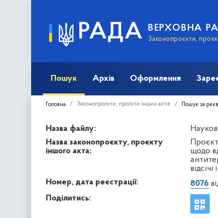
РАДА
ВЕРХОВНА Р
Законопроєкти, проєкт
Пошук
Архів
Оформлення
Заре
Законопроєкти, проєкти інших актів
Головна
Пошук за рек
Назва файлу:
Науков
Назва законопроєкту, проєкту
Проєкт 
іншого акта:
щодо в
антитер
відсічі
Номер, дата реєстрації:
8076
ві
Поділитись: