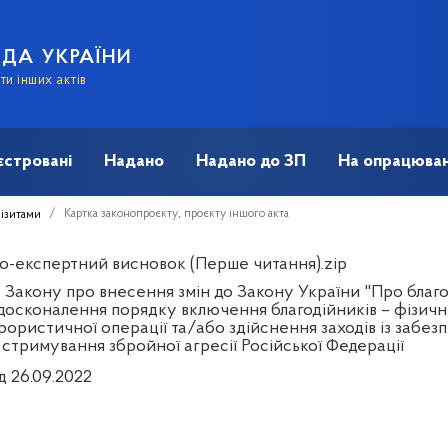
АДА УКРАЇНИ
и інших актів
єстровані
Надано
Надано до ЗП
На опрацюван
Картка законопроєкту, проєкту іншого акта
візитами
о-експертний висновок (Перше читання).zip
Закону про внесення змін до Закону України "Про благоді
досконалення порядку включення благодійників – фізични
ористичної операції та/або здійснення заходів із забез
 і стримування збройної агресії Російської Федерації
д 26.09.2022