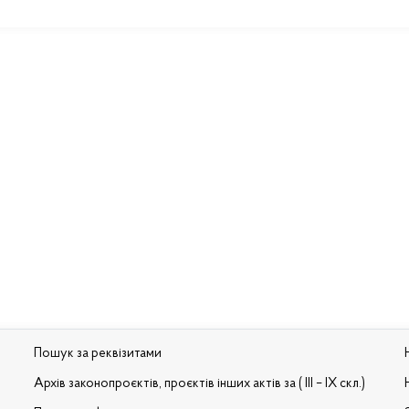
Пошук за реквізитами
Архів законопроєктів, проєктів інших актів за ( III – IX скл.)