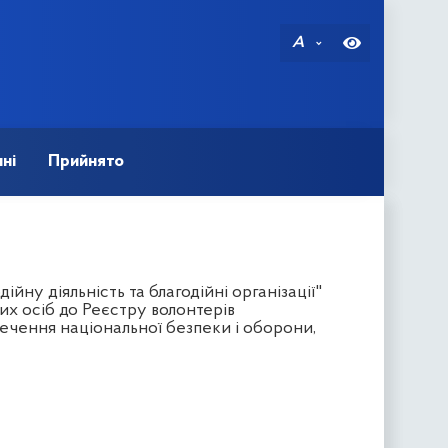
A
ні
Прийнято
йну діяльність та благодійні організації"
х осіб до Реєстру волонтерів
печення національної безпеки і оборони,