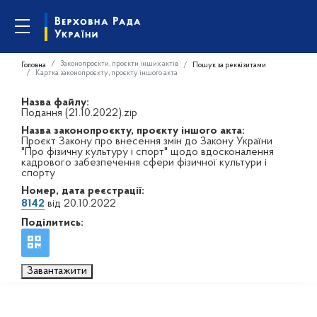
Законопроєкти, проєкти інших актів
Головна
Пошук за реквізитами
Картка законопроєкту, проєкту іншого акта
Назва файлу:
Подання (21.10.2022).zip
Назва законопроєкту, проєкту іншого акта:
Проєкт Закону про внесення змін до Закону України
"Про фізичну культуру і спорт" щодо вдосконалення
кадрового забезпечення сфери фізичної культури і
спорту
Номер, дата реєстрації:
8142
від 20.10.2022
Поділитись:
Завантажити