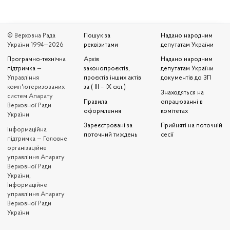
© Верховна Рада
Пошук за
Надано народним
України 1994—2026
реквізитами
депутатам України
Програмно-технічна
Архів
Надано народним
підтримка
—
законопроєктів,
депутатам України
Управління
проєктів інших актів
документів до ЗП
комп'ютеризованих
за ( III – IX скл.)
Знаходяться на
систем Апарату
Правила
опрацюванні в
Верховної Ради
оформлення
комітетах
України
Зареєстровані за
Прийняті на поточній
Iнформаційна
поточний тиждень
сесії
підтримка — Головне
організаційне
управління Апарату
Верховної Ради
України,
Інформаційне
управління Апарату
Верховної Ради
України