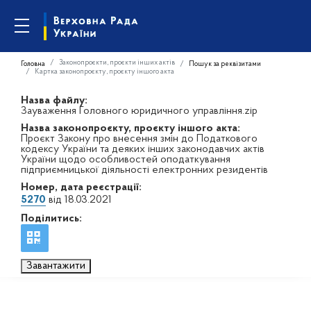
Законопроєкти, проєкти інших актів
Головна
Пошук за реквізитами
Картка законопроєкту, проєкту іншого акта
Назва файлу:
Зауваження Головного юридичного управління.zip
Назва законопроєкту, проєкту іншого акта:
Проєкт Закону про внесення змін до Податкового
кодексу України та деяких інших законодавчих актів
України щодо особливостей оподаткування
підприємницької діяльності електронних резидентів
Номер, дата реєстрації:
5270
від 18.03.2021
Поділитись:
Завантажити