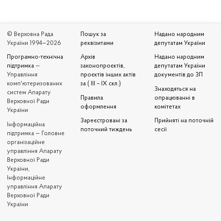
© Верховна Рада
Пошук за
Надано народним
України 1994—2026
реквізитами
депутатам України
Програмно-технічна
Архів
Надано народним
підтримка
—
законопроєктів,
депутатам України
Управління
проєктів інших актів
документів до ЗП
комп'ютеризованих
за ( III – IX скл.)
Знаходяться на
систем Апарату
Правила
опрацюванні в
Верховної Ради
оформлення
комітетах
України
Зареєстровані за
Прийняті на поточній
Iнформаційна
поточний тиждень
сесії
підтримка — Головне
організаційне
управління Апарату
Верховної Ради
України,
Інформаційне
управління Апарату
Верховної Ради
України