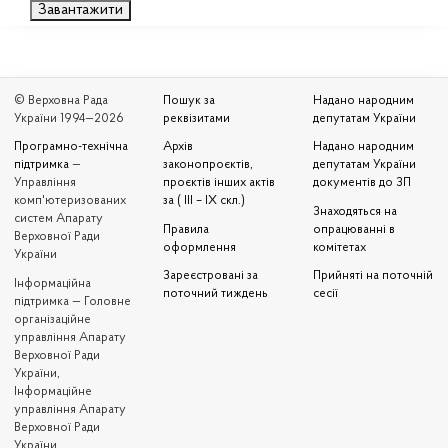
Завантажити
© Верховна Рада
Пошук за
Надано народним
України 1994—2026
реквізитами
депутатам України
Програмно-технічна
Архів
Надано народним
підтримка
—
законопроєктів,
депутатам України
Управління
проєктів інших актів
документів до ЗП
комп'ютеризованих
за ( III – IX скл.)
Знаходяться на
систем Апарату
Правила
опрацюванні в
Верховної Ради
оформлення
комітетах
України
Зареєстровані за
Прийняті на поточній
Iнформаційна
поточний тиждень
сесії
підтримка — Головне
організаційне
управління Апарату
Верховної Ради
України,
Інформаційне
управління Апарату
Верховної Ради
України