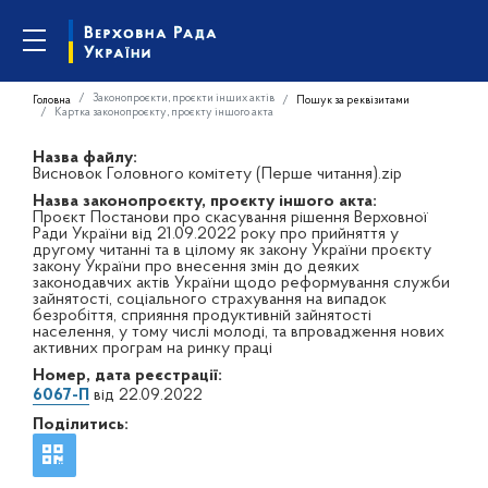
Законопроєкти, проєкти інших актів
Головна
Пошук за реквізитами
Картка законопроєкту, проєкту іншого акта
Назва файлу:
Висновок Головного комітету (Перше читання).zip
Назва законопроєкту, проєкту іншого акта:
Проєкт Постанови про скасування рішення Верховної
Ради України від 21.09.2022 року про прийняття у
другому читанні та в цілому як закону України проєкту
закону України про внесення змін до деяких
законодавчих актів України щодо реформування служби
зайнятості, соціального страхування на випадок
безробіття, сприяння продуктивній зайнятості
населення, у тому числі молоді, та впровадження нових
активних програм на ринку праці
Номер, дата реєстрації:
6067-П
від 22.09.2022
Поділитись: